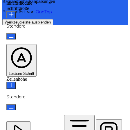
Barrierefreiheitsanpassungen
Inhaltsmodule
Schriftgröße
Präsentiert von
OneTap
Werkzeugleiste ausblenden
Standard
Lesbare Schrift
Zeilenhöhe
Standard