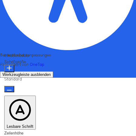
Barrierefreiheitsanpassungen
Inhaltsmodule
Schriftgröße
Präsentiert von
OneTap
Werkzeugleiste ausblenden
Standard
Lesbare Schrift
Zeilenhöhe