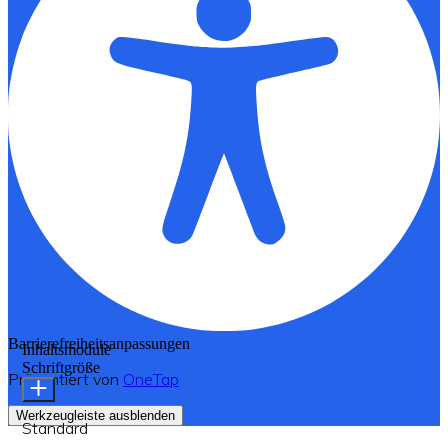
Barrierefreiheitsanpassungen
Inhaltsmodule
Schriftgröße
Präsentiert von
OneTap
Werkzeugleiste ausblenden
Standard