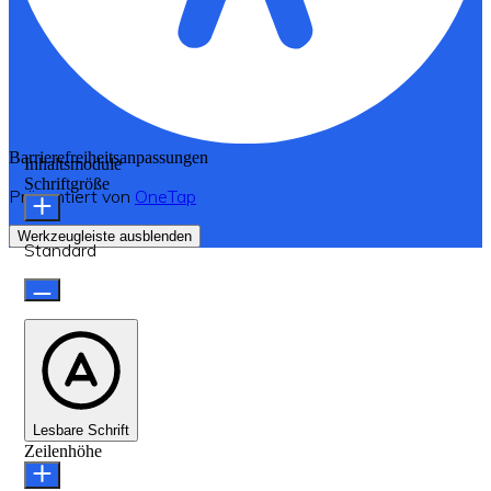
Barrierefreiheitsanpassungen
Inhaltsmodule
Schriftgröße
Präsentiert von
OneTap
Werkzeugleiste ausblenden
Standard
Lesbare Schrift
Zeilenhöhe