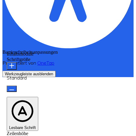
Barrierefreiheitsanpassungen
Inhaltsmodule
Schriftgröße
Präsentiert von
OneTap
Werkzeugleiste ausblenden
Standard
Lesbare Schrift
Zeilenhöhe