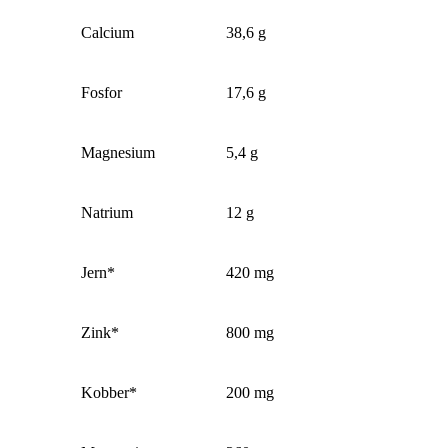
Calcium
38,6 g
Fosfor
17,6 g
Magnesium
5,4 g
Natrium
12 g
Jern*
420 mg
Zink*
800 mg
Kobber*
200 mg