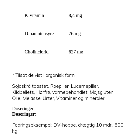
K-vitamin
8,4 mg
D.pantotensyre
76 mg
Cholinclorid
627 mg
* Tilsat delvist i organisk form
Sojaskrå toastet, Roepiller, Lucernepiller,
Klidpellets, Hørfrø, varmebehandlet, Majsgluten,
Olie, Melasse, Urter, Vitaminer og mineraler.
Doseringer
Doseringer:
Fodringseksempel: DV-hoppe, drægtig 10 mdr., 600
kg