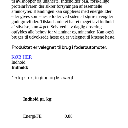
til avlshopper og ungheste. Indeholder bl.a. forskellige
proteinråvarer, der sikrer forsyningen af essentielle
aminosyrer. Blandingen kan suppleres med energikilder
eller gives som eneste foder ved siden af større mængder
godt grovfoder. Tilskudsfoderet har et meget lavt indhold
af stivelse, kun 4 pct. Selv ved lav daglig dosering
opfyldes alle behov for vitaminer og mineraler. Kan også
bruges til udvoksede heste og er velegnet til kræsne heste.
Produktet er velegnet til brug i foderautomater.
KØB HER
Indhold
Indhold:
15 kg sæk, bigbag og løs vægt
Indhold pr. kg:
Energi/FE
0,88