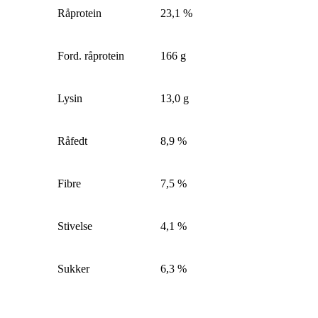
Råprotein
23,1 %
Ford. råprotein
166 g
Lysin
13,0 g
Råfedt
8,9 %
Fibre
7,5 %
Stivelse
4,1 %
Sukker
6,3 %