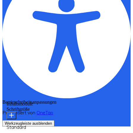
Barrierefreiheitsanpassungen
Inhaltsmodule
Schriftgröße
Präsentiert von
OneTap
Werkzeugleiste ausblenden
Standard