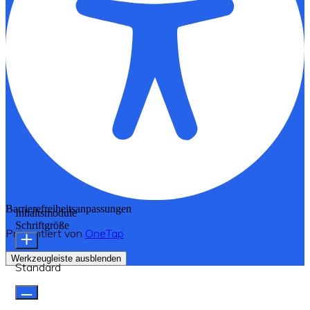
Barrierefreiheitsanpassungen
Inhaltsmodule
Schriftgröße
Präsentiert von
OneTap
Werkzeugleiste ausblenden
Standard