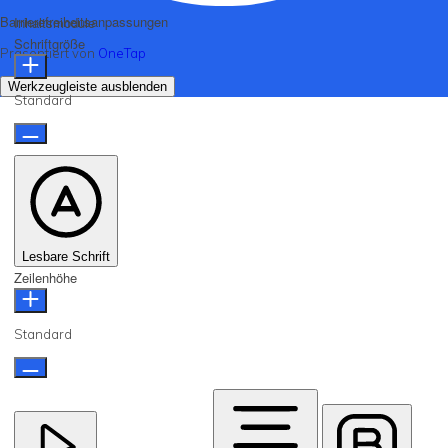
Barrierefreiheitsanpassungen
Inhaltsmodule
Schriftgröße
Präsentiert von
OneTap
Werkzeugleiste ausblenden
Standard
Lesbare Schrift
Zeilenhöhe
Standard