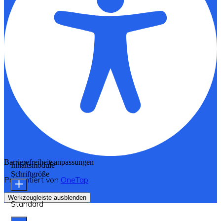
Barrierefreiheitsanpassungen
Inhaltsmodule
Schriftgröße
Präsentiert von
OneTap
Werkzeugleiste ausblenden
Standard