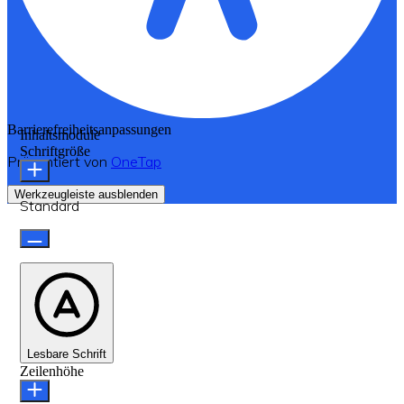
Barrierefreiheitsanpassungen
Inhaltsmodule
Schriftgröße
Präsentiert von
OneTap
Werkzeugleiste ausblenden
Standard
Lesbare Schrift
Zeilenhöhe