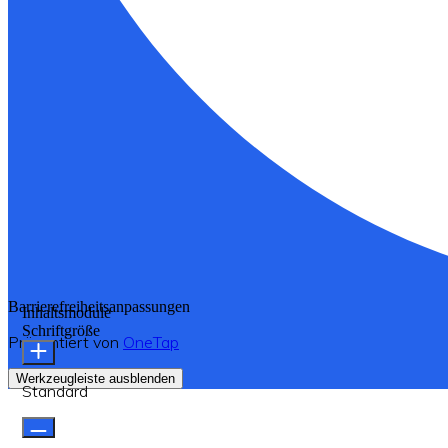
Barrierefreiheitsanpassungen
Inhaltsmodule
Schriftgröße
Präsentiert von
OneTap
Werkzeugleiste ausblenden
Standard