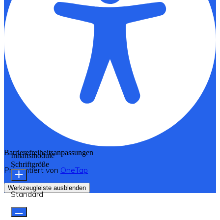
Barrierefreiheitsanpassungen
Inhaltsmodule
Schriftgröße
Präsentiert von
OneTap
Werkzeugleiste ausblenden
Standard