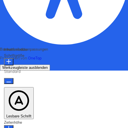
Barrierefreiheitsanpassungen
Inhaltsmodule
Schriftgröße
Präsentiert von
OneTap
Werkzeugleiste ausblenden
Standard
Lesbare Schrift
Zeilenhöhe