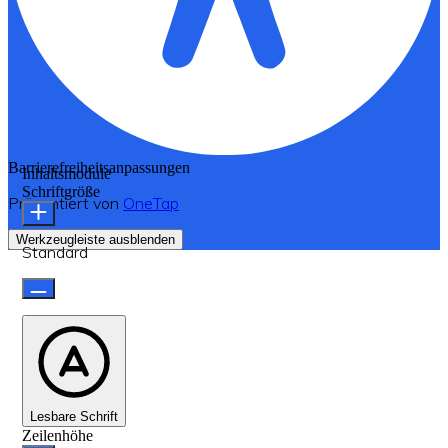
Barrierefreiheitsanpassungen
Inhaltsmodule
Schriftgröße
Präsentiert von
OneTap
Werkzeugleiste ausblenden
Standard
Lesbare Schrift
Zeilenhöhe