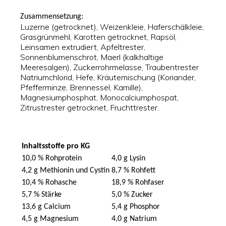
Zusammensetzung:
Luzerne (getrocknet), Weizenkleie, Haferschälkleie,
Grasgrünmehl, Karotten getrocknet, Rapsöl,
Leinsamen extrudiert, Apfeltrester,
Sonnenblumenschrot, Maerl (kalkhaltige
Meeresalgen), Zuckerrohrmelasse, Traubentrester
Natriumchlorid, Hefe, Kräutemischung (Koriander,
Pfefferminze, Brennessel, Kamille),
Magnesiumphosphat, Monocalciumphospat,
Zitrustrester getrocknet, Fruchttrester.
Inhaltsstoffe pro KG
10,0 % Rohprotein
4,0 g Lysin
4,2 g Methionin und Cystin
8,7 % Rohfett
10,4 % Rohasche
18,9 % Rohfaser
5,7 % Stärke
5,0 % Zucker
13,6 g Calcium
5,4 g Phosphor
4,5 g Magnesium
4,0 g Natrium