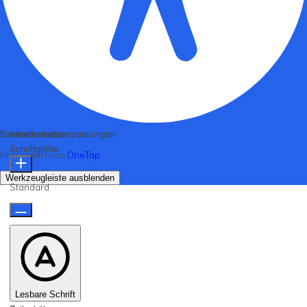
Barrierefreiheitsanpassungen
Inhaltsmodule
Schriftgröße
Präsentiert von
OneTap
Werkzeugleiste ausblenden
Standard
Lesbare Schrift