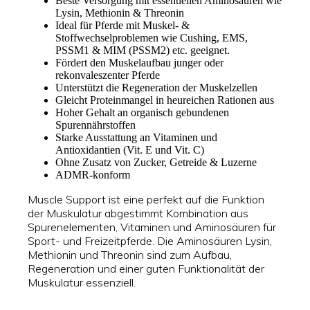
Beste Versorgung mit essentiellen Aminosäuren wie
Lysin, Methionin & Threonin
Ideal für Pferde mit Muskel- &
Stoffwechselproblemen wie Cushing, EMS,
PSSM1 & MIM (PSSM2) etc. geeignet.
Fördert den Muskelaufbau junger oder
rekonvaleszenter Pferde
Unterstützt die Regeneration der Muskelzellen
Gleicht Proteinmangel in heureichen Rationen aus
Hoher Gehalt an organisch gebundenen
Spurennährstoffen
Starke Ausstattung an Vitaminen und
Antioxidantien (Vit. E und Vit. C)
Ohne Zusatz von Zucker, Getreide & Luzerne
ADMR-konform
Muscle Support ist eine perfekt auf die Funktion
der Muskulatur abgestimmt Kombination aus
Spurenelementen, Vitaminen und Aminosäuren für
Sport- und Freizeitpferde. Die Aminosäuren Lysin,
Methionin und Threonin sind zum Aufbau,
Regeneration und einer guten Funktionalität der
Muskulatur essenziell.