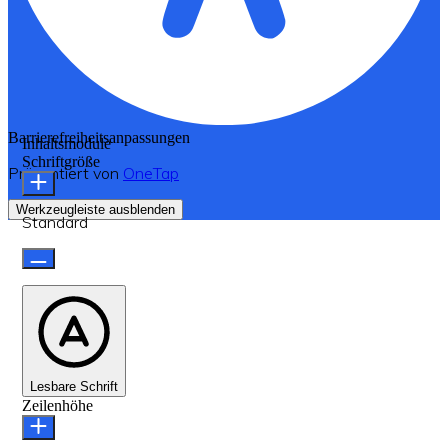
Barrierefreiheitsanpassungen
Inhaltsmodule
Schriftgröße
Präsentiert von
OneTap
Werkzeugleiste ausblenden
Standard
Lesbare Schrift
Zeilenhöhe