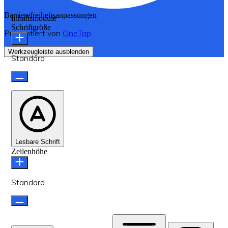
Barrierefreiheitsanpassungen
Inhaltsmodule
Schriftgröße
Präsentiert von
OneTap
Werkzeugleiste ausblenden
Standard
Lesbare Schrift
Zeilenhöhe
Standard