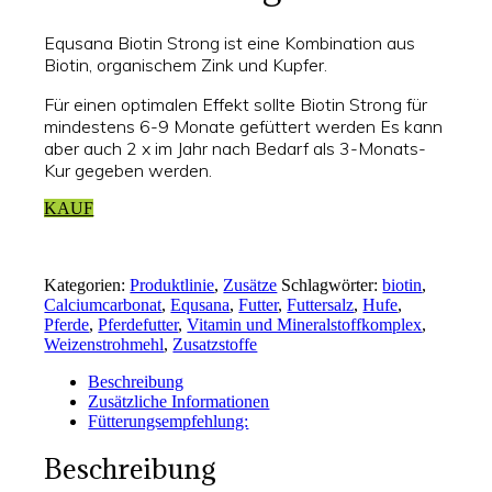
Equsana Biotin Strong ist eine Kombination aus
Biotin, organischem Zink und Kupfer.
Für einen optimalen Effekt sollte Biotin Strong für
mindestens 6-9 Monate gefüttert werden Es kann
aber auch 2 x im Jahr nach Bedarf als 3-Monats-
Kur gegeben werden.
KAUF
Kategorien:
Produktlinie
,
Zusätze
Schlagwörter:
biotin
,
Calciumcarbonat
,
Equsana
,
Futter
,
Futtersalz
,
Hufe
,
Pferde
,
Pferdefutter
,
Vitamin und Mineralstoffkomplex
,
Weizenstrohmehl
,
Zusatzstoffe
Beschreibung
Zusätzliche Informationen
Fütterungsempfehlung:
Beschreibung