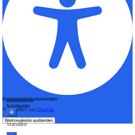
Barrierefreiheitsanpassungen
Inhaltsmodule
Schriftgröße
Präsentiert von
OneTap
Werkzeugleiste ausblenden
Standard