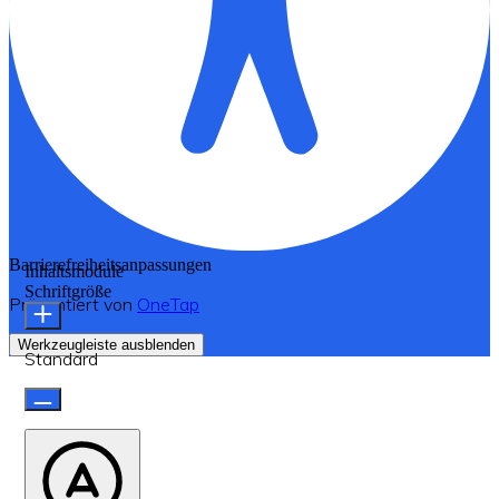
Barrierefreiheitsanpassungen
Inhaltsmodule
Schriftgröße
Präsentiert von
OneTap
Werkzeugleiste ausblenden
Standard