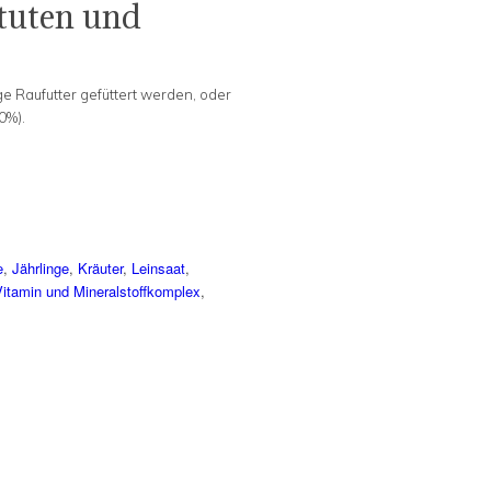
stuten und
ge Raufutter gefüttert werden, oder
0%).
e
,
Jährlinge
,
Kräuter
,
Leinsaat
,
Vitamin und Mineralstoffkomplex
,