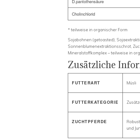
D.pantothensäure
Cholinchlorid
* teilweise in organischer Form
Sojabohnen (getoasted), Sojaextrakti
Sonnenblumenextraktionsschrot, Zucke
Mineralstoffkomplex – teilweise in o
Zusätzliche Info
FUTTERART
Müsli
FUTTERKATEGORIE
Zusätze
ZUCHTPFERDE
Robust
und Ju