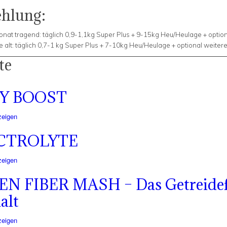
hlung:
onat tragend: täglich 0,9-1,1kg Super Plus + 9-15kg Heu/Heulage + option
e alt: täglich 0,7-1 kg Super Plus + 7-10kg Heu/Heulage + optional weiter
te
Y BOOST
zeigen
CTROLYTE
zeigen
 FIBER MASH – Das Getreidefr
alt
zeigen