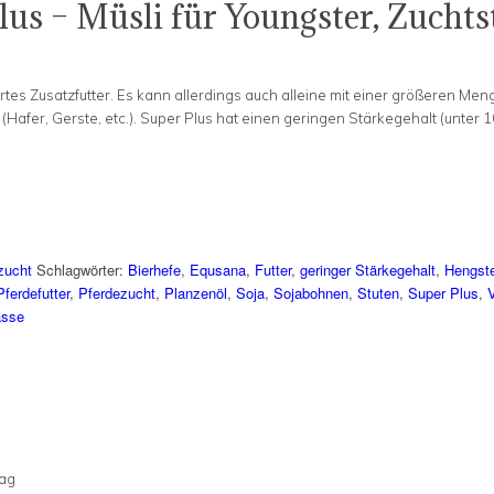
us – Müsli für Youngster, Zucht
rtes Zusatzfutter. Es kann allerdings auch alleine mit einer größeren Men
afer, Gerste, etc.). Super Plus hat einen geringen Stärkegehalt (unter 1
zucht
Schlagwörter:
Bierhefe
,
Equsana
,
Futter
,
geringer Stärkegehalt
,
Hengst
Pferdefutter
,
Pferdezucht
,
Planzenöl
,
Soja
,
Sojabohnen
,
Stuten
,
Super Plus
,
asse
Bag