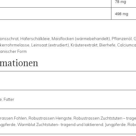
78 mg
498 mg
onsschrot, Haferschälkleie, Maisflocken (wärmebehandelt), Pflanzenöl, 
rrohrmelasse, Leinsaat (extrudiert), Kräuterextrakt, Bierhefe, Calciumc
rganischer Form
rmationen
, Futter
rassen Fohlen, Robustrassen Hengste, Robustrassen Zuchtstuten – tragen
ngpferde, Warmblut Zuchtstuten- tragend und laktierend, Jungpferde, Robu