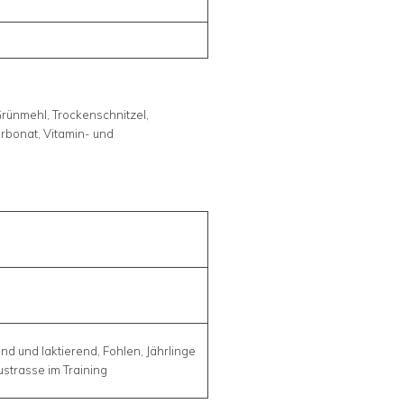
Grünmehl, Trockenschnitzel,
arbonat, Vitamin- und
d und laktierend, Fohlen, Jährlinge
strasse im Training