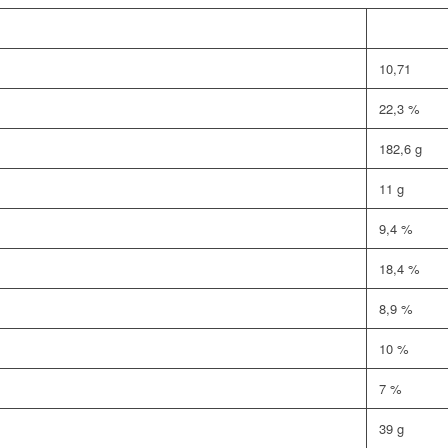
10,71
22,3 %
182,6 g
11 g
9,4 %
18,4 %
8,9 %
10 %
7 %
39 g