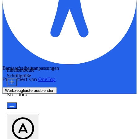
Barrierefreiheitsanpassungen
Inhaltsmodule
Schriftgröße
Präsentiert von
OneTap
Werkzeugleiste ausblenden
Standard