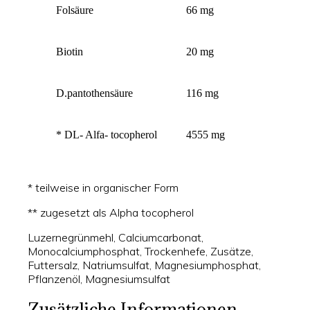
Folsäure
66 mg
Biotin
20 mg
D.pantothensäure
116 mg
* DL- Alfa- tocopherol
4555 mg
* teilweise in organischer Form
** zugesetzt als Alpha tocopherol
Luzernegrünmehl, Calciumcarbonat,
Monocalciumphosphat, Trockenhefe, Zusätze,
Futtersalz, Natriumsulfat, Magnesiumphosphat,
Pflanzenöl, Magnesiumsulfat
Zusätzliche Informationen