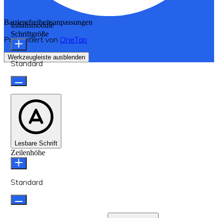
Barrierefreiheitsanpassungen
Inhaltsmodule
Schriftgröße
Präsentiert von
OneTap
Werkzeugleiste ausblenden
Standard
Lesbare Schrift
Zeilenhöhe
Standard