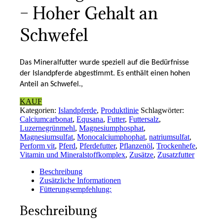
– Hoher Gehalt an
Schwefel
Das Mineralfutter wurde speziell auf die Bedürfnisse
der Islandpferde abgestimmt. Es enthält einen hohen
Anteil an Schwefel.,
KAUF
Kategorien:
Islandpferde
,
Produktlinie
Schlagwörter:
Calciumcarbonat
,
Equsana
,
Futter
,
Futtersalz
,
Luzernegrünmehl
,
Magnesiumphosphat
,
Magnesiumsulfat
,
Monocalciumphophat
,
natriumsulfat
,
Perform vit
,
Pferd
,
Pferdefutter
,
Pflanzenöl
,
Trockenhefe
,
Vitamin und Mineralstoffkomplex
,
Zusätze
,
Zusatzfutter
Beschreibung
Zusätzliche Informationen
Fütterungsempfehlung:
Beschreibung