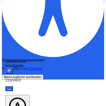
Barrierefreiheitsanpassungen
Inhaltsmodule
Schriftgröße
Präsentiert von
OneTap
Werkzeugleiste ausblenden
Standard