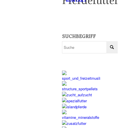
Pferdefutter
KONTAKT
SUCHBEGRIFF