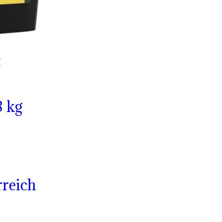
t
 kg
rreich