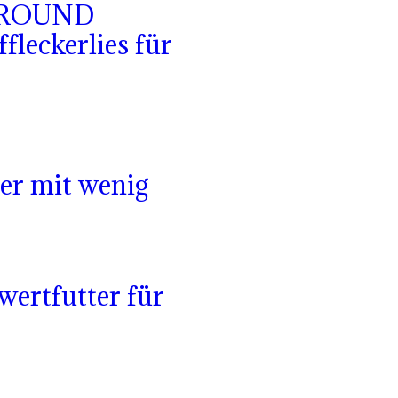
LROUND
fleckerlies für
ter mit wenig
rtfutter für