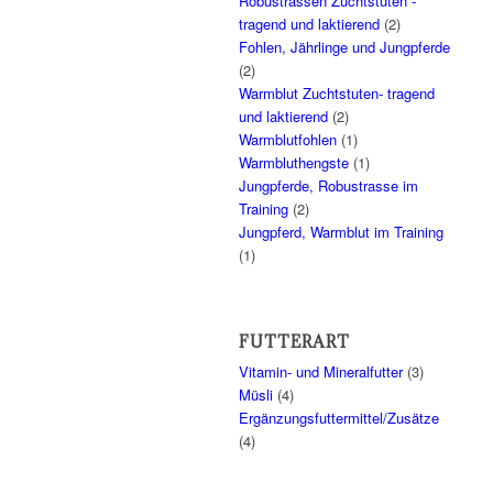
Robustrassen Zuchtstuten -
tragend und laktierend
(2)
Fohlen, Jährlinge und Jungpferde
(2)
Warmblut Zuchtstuten- tragend
und laktierend
(2)
Warmblutfohlen
(1)
Warmbluthengste
(1)
Jungpferde, Robustrasse im
Training
(2)
Jungpferd, Warmblut im Training
(1)
FUTTERART
Vitamin- und Mineralfutter
(3)
Müsli
(4)
Ergänzungsfuttermittel/Zusätze
(4)