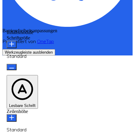
Barrierefreiheitsanpassungen
Inhaltsmodule
Schriftgröße
Präsentiert von
OneTap
Werkzeugleiste ausblenden
Standard
Lesbare Schrift
Zeilenhöhe
Standard