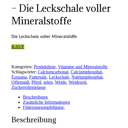
– Die Leckschale voller
Mineralstoffe
Die Leckschale voller Mineralstoffe
KAUF
Kategorien:
Produktlinie
,
Vitamine und Mineralstoffe
Schlagwörter:
Calciumcarbonat
,
Calciumphosphat
,
Equsana
,
Futtersalz
,
Leckschale
,
Natriumphosphat
,
Offenstall
,
Pferd
,
selen
,
Weide
,
Weidezeit
,
Zuckerrohrmelasse
Beschreibung
Zusätzliche Informationen
Fütterungsempfehlung:
Beschreibung